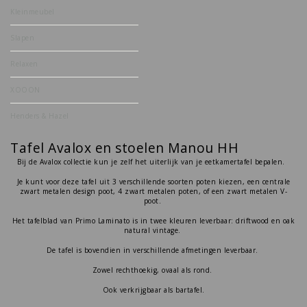
Kleinmeubel
Slapen
Relaxen
XOOON
Henders & Hazel
Tafel Avalox en stoelen Manou HH
Bij de Avalox collectie kun je zelf het uiterlijk van je eetkamertafel bepalen.
Je kunt voor deze tafel uit 3 verschillende soorten poten kiezen, een centrale
zwart metalen design poot, 4 zwart metalen poten, of een zwart metalen V-
poot.
Het tafelblad van Primo Laminato is in twee kleuren leverbaar: driftwood en oak
natural vintage.
De tafel is bovendien in verschillende afmetingen leverbaar.
Zowel rechthoekig, ovaal als rond.
Ook verkrijgbaar als bartafel.