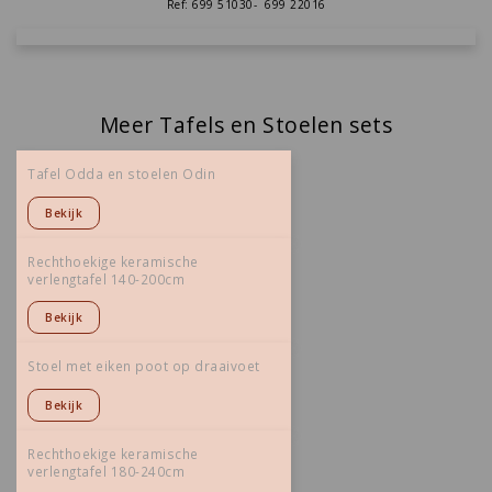
Ref: 699 51030- 699 22016
Meer Tafels en Stoelen sets
Tafel Odda en stoelen Odin
Bekijk
Rechthoekige keramische
verlengtafel 140-200cm
Bekijk
Stoel met eiken poot op draaivoet
Bekijk
Rechthoekige keramische
verlengtafel 180-240cm